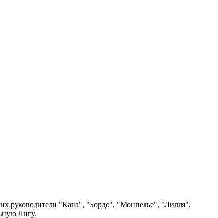
них руководители "Кана", "Бордо", "Монпелье", "Лилля",
ьную Лигу.