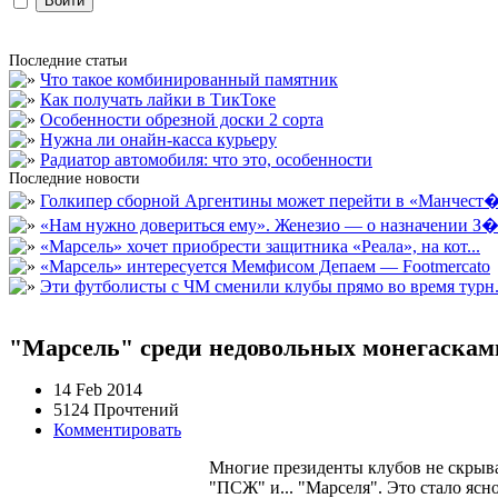
Последние статьи
Что такое комбинированный памятник
Как получать лайки в ТикТоке
Особенности обрезной доски 2 сорта
Нужна ли онайн-касса курьеру
Радиатор автомобиля: что это, особенности
Последние новости
Голкипер сборной Аргентины может перейти в «Манчест�.
«Нам нужно довериться ему». Женезио — о назначении З�.
«Марсель» хочет приобрести защитника «Реала», на кот...
«Марсель» интересуется Мемфисом Депаем — Footmercato
Эти футболисты с ЧМ сменили клубы прямо во время турн.
"Марсель" среди недовольных монегаскам
14 Feb 2014
5124 Прочтений
Комментировать
Многие президенты клубов не скрываю
"ПСЖ" и... "Марселя". Это стало яс