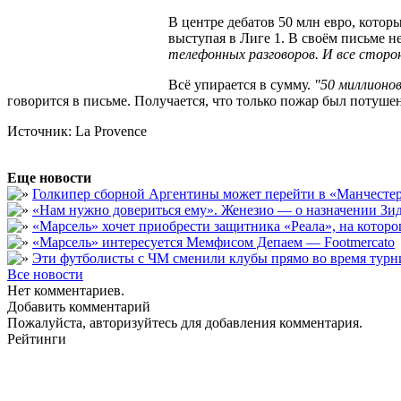
В центре дебатов 50 млн евро, кото
выступая в Лиге 1. В своём письме н
телефонных разговоров. И все сторон
Всё упирается в сумму.
"50 миллионо
говорится в письме. Получается, что только пожар был потушен,
Источник: La Provence
Еще новости
Голкипер сборной Аргентины может перейти в «Манчест
«Нам нужно довериться ему». Женезио — о назначении Зид
«Марсель» хочет приобрести защитника «Реала», на кото
«Марсель» интересуется Мемфисом Депаем — Footmercato
Эти футболисты с ЧМ сменили клубы прямо во время турни
Все новости
Нет комментариев.
Добавить комментарий
Пожалуйста, авторизуйтесь для добавления комментария.
Рейтинги