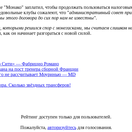
рые "Монако" заплатил, чтобы продолжать пользоваться налогов
едовольные клубы сожалеют, что "
административный совет приня
ы этого договора до сих пор нам не известны"
.
в, которыми решился спор с монегасками, мы считаем слишком
 как он начинает разгораться с новой силой.
ер Сити» — Фабрицио Романо
ана на пост тренера сборной Франции
рого не рассчитывает Моуринью — MD
ра. Сколько звёздных трансферов!
Рейтинг доступен только для пользователей.
Пожалуйста,
авторизуйтесь
для голосования.