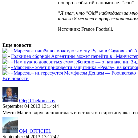
поворот событий напоминает "сон".
"Я знал, что "ОМ" наблюдает за мной
только 8 месяцев в профессионально
Источник: France Football.
Еще новости
«Марсель» нашёл возможную замену Рульи в Саудовской А
Голкипер сборной Аргентины может перейти в «Манчест
«Нам нужно довериться ему». Женезио — о назначении Зид
«Марсель» хочет приобрести защитника «Реала», на кото
«Марсель» интересуется Мемфисом Депаем — Footmercato
Все новости
Oleg Chekomasov
September 04 2013 13:14:44
Мечта Марио вдруг исполнилась и остался он сиротинушка теп
OM_OFFICIEL
September 04 2013 13:17:42