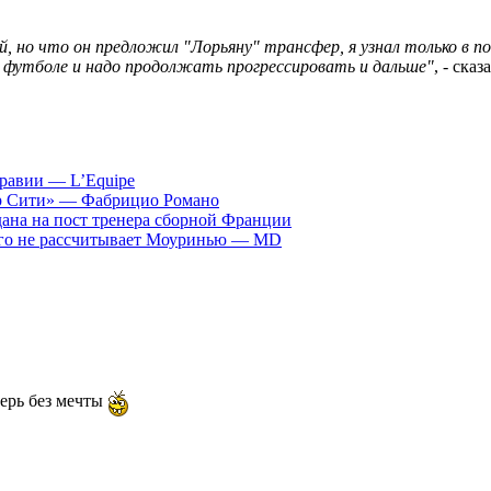
, но что он предложил "Лорьяну" трансфер, я узнал только в пос
м футболе и надо продолжать прогрессировать и дальше"
, - ска
равии — L’Equipe
ер Сити» — Фабрицио Романо
ана на пост тренера сборной Франции
рого не рассчитывает Моуринью — MD
ерь без мечты