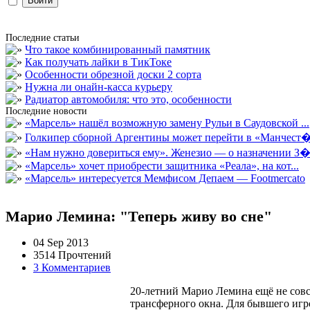
Последние статьи
Что такое комбинированный памятник
Как получать лайки в ТикТоке
Особенности обрезной доски 2 сорта
Нужна ли онайн-касса курьеру
Радиатор автомобиля: что это, особенности
Последние новости
«Марсель» нашёл возможную замену Рульи в Саудовской ...
Голкипер сборной Аргентины может перейти в «Манчест�.
«Нам нужно довериться ему». Женезио — о назначении З�.
«Марсель» хочет приобрести защитника «Реала», на кот...
«Марсель» интересуется Мемфисом Депаем — Footmercato
Марио Лемина: "Теперь живу во сне"
04 Sep 2013
3514 Прочтений
3 Комментариев
20-летний Марио Лемина ещё не совс
трансферного окна. Для бывшего игрок