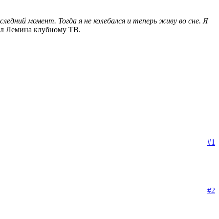
ледний момент. Тогда я не колебался и теперь живу во сне. Я
зал Лемина клубному ТВ.
#1
#2