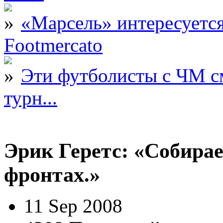
«Марсель» интересует
Footmercato
Эти футболисты с ЧМ с
турн...
Эрик Геретс: «Собирае
фронтах.»
11 Sep 2008