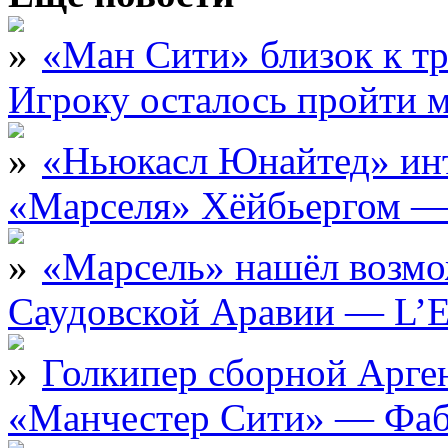
«Ман Сити» близок к тр
Игроку осталось пройти 
«Ньюкасл Юнайтед» инт
«Марселя» Хёйбьергом — 
«Марсель» нашёл возмо
Саудовской Аравии — L’E
Голкипер сборной Арге
«Манчестер Сити» — Фаб