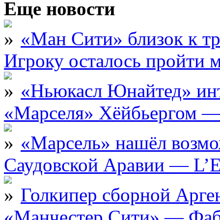
Еще новости
«Ман Сити» близок к тр
Игроку осталось пройти 
«Ньюкасл Юнайтед» инт
«Марселя» Хёйбьергом — 
«Марсель» нашёл возмо
Саудовской Аравии — L’E
Голкипер сборной Арге
«Манчестер Сити» — Фаб