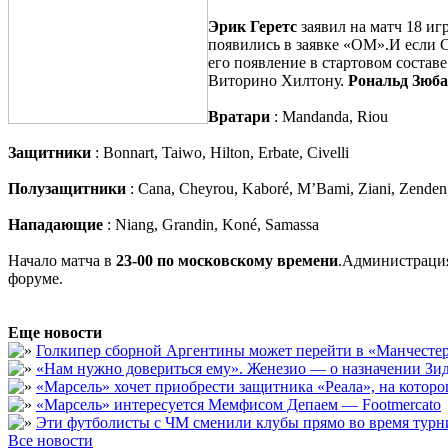
Эрик Геретс
заявил на матч 18 иг
появились в заявке «ОМ».И если 
его появление в стартовом состав
Виторино Хилтону.
Рональд Зюб
Вратари
: Mandanda, Riou
Защитники
: Bonnart, Taiwo, Hilton, Erbate, Civelli
Полузащитники
: Cana, Cheyrou, Kaboré, M’Bami, Ziani, Zenden
Нападающие
: Niang, Grandin, Koné, Samassa
Начало матча в
23-00 по московскому времени
.Администраци
форуме.
Еще новости
Голкипер сборной Аргентины может перейти в «Манчест
«Нам нужно довериться ему». Женезио — о назначении Зид
«Марсель» хочет приобрести защитника «Реала», на кото
«Марсель» интересуется Мемфисом Депаем — Footmercato
Эти футболисты с ЧМ сменили клубы прямо во время турни
Все новости