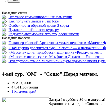
Последние статьи
Что такое комбинированный памятник
Как получать лайки в ТикТоке
Особенности обрезной доски 2 сорта
Нужна ли онайн-касса курьеру
Радиатор автомобиля: что это, особенности
Последние новости
Голкипер сборной Аргентины может перейти в «Манчест�.
«Нам нужно довериться ему». Женезио — о назначении З�.
«Марсель» хочет приобрести защитника «Реала», на кот...
«Марсель» интересуется Мемфисом Депаем — Footmercato
Эти футболисты с ЧМ сменили клубы прямо во время турн.
4-ый тур."ОМ" - "Сошо".Перед матчем.
29 Aug 2008
4714 Прочтений
1 Комментарий
Завтра ( в субботу
30-ого августа
)
Франции с командой
«Сошо»
…