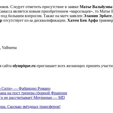
роков. Следует отметить присутствие в заявке
Матье Вальбуэны
Самасса является новым приобретением «марсельцев», то Матье 
е под большим вопросом. Также на матч заявлен
Эламин Эрбате
ар
отсутствует из-за дисквалификации.
Хатем Бен Арфа
травмир
, Valbuena
я сайта
olympique.ru
приглашает всех желающих принять участи
ер Сити» — Фабрицио Романо
ана на пост тренера сборной Франции
рого не рассчитывает Моуринью — MD
ра. Сколько звёздных трансферов!