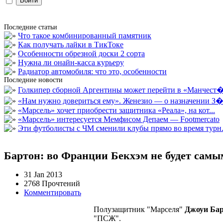
Последние статьи
Что такое комбинированный памятник
Как получать лайки в ТикТоке
Особенности обрезной доски 2 сорта
Нужна ли онайн-касса курьеру
Радиатор автомобиля: что это, особенности
Последние новости
Голкипер сборной Аргентины может перейти в «Манчест�.
«Нам нужно довериться ему». Женезио — о назначении З�.
«Марсель» хочет приобрести защитника «Реала», на кот...
«Марсель» интересуется Мемфисом Депаем — Footmercato
Эти футболисты с ЧМ сменили клубы прямо во время турн.
Бартон: во Франции Бекхэм не будет сам
31 Jan 2013
2768 Прочтений
Комментировать
Полузащитник "Марселя"
Джоуи Ба
"ПСЖ".