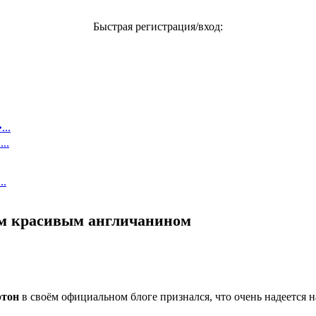
Быстрая регистрация/вход:
..
..
..
ым красивым англичанином
ртон
в своём официальном блоге признался, что очень надеется н