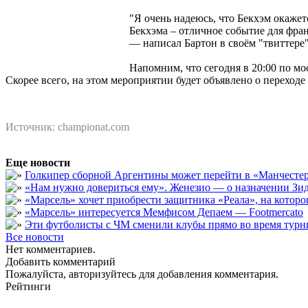
"Я очень надеюсь, что Бекхэм окажет
Бекхэма – отличное событие для фра
— написал Бартон в своём "твиттере"
Напомним, что сегодня в 20:00 по 
Скорее всего, на этом мероприятии будет объявлено о переходе
Источник: championat.com
Еще новости
Голкипер сборной Аргентины может перейти в «Манчест
«Нам нужно довериться ему». Женезио — о назначении Зид
«Марсель» хочет приобрести защитника «Реала», на кото
«Марсель» интересуется Мемфисом Депаем — Footmercato
Эти футболисты с ЧМ сменили клубы прямо во время турни
Все новости
Нет комментариев.
Добавить комментарий
Пожалуйста, авторизуйтесь для добавления комментария.
Рейтинги