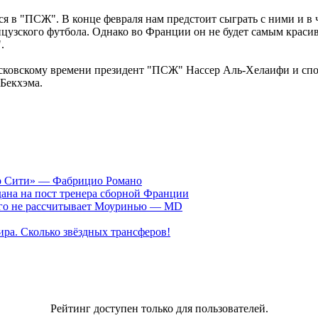
ся в "ПСЖ". В конце февраля нам предстоит сыграть с ними и в 
нцузского футбола. Однако во Франции он не будет самым красив
.
московскому времени президент "ПСЖ" Нассер Аль-Хелаифи и сп
 Бекхэма.
ер Сити» — Фабрицио Романо
ана на пост тренера сборной Франции
рого не рассчитывает Моуринью — MD
ра. Сколько звёздных трансферов!
Рейтинг доступен только для пользователей.