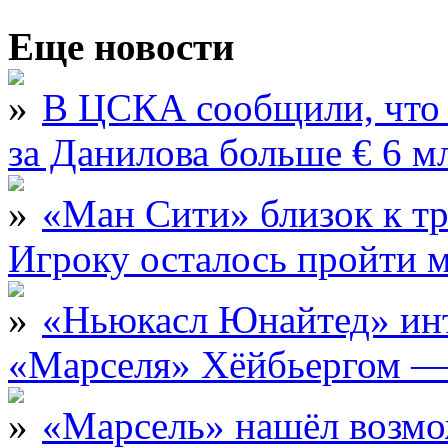
Еще новости
В ЦСКА сообщили, что 
за Данилова больше € 6 м
«Ман Сити» близок к тр
Игроку осталось пройти 
«Ньюкасл Юнайтед» инт
«Марселя» Хёйбьергом — 
«Марсель» нашёл возмо