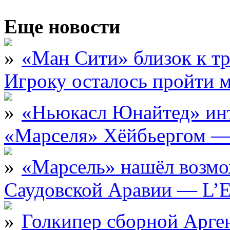
Еще новости
«Ман Сити» близок к тр
Игроку осталось пройти 
«Ньюкасл Юнайтед» инт
«Марселя» Хёйбьергом — 
«Марсель» нашёл возмо
Саудовской Аравии — L’E
Голкипер сборной Арге