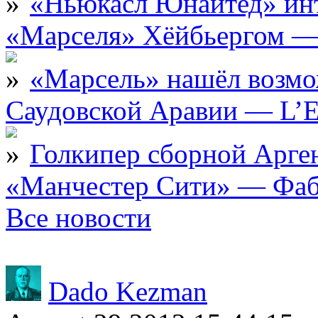
«Ньюкасл Юнайтед» инт
«Марселя» Хёйбьергом — 
«Марсель» нашёл возмо
Саудовской Аравии — L’E
Голкипер сборной Арге
«Манчестер Сити» — Фаб
Все новости
Dado Kezman