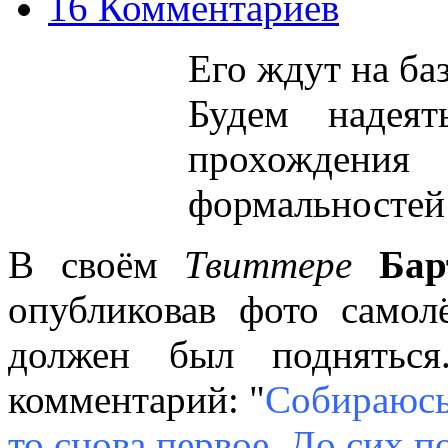
16 Комментариев
Его ждут на ба
Будем надеят
прохождения
формальностей 
В своём
Твиттере
Бар
опубликовав фото самолё
должен был подняться
комментарий: "
Собираюсь 
то снова первое. До сих по