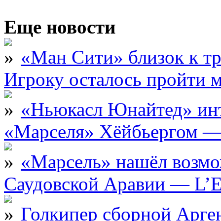
Еще новости
«Ман Сити» близок к тр
Игроку осталось пройти 
«Ньюкасл Юнайтед» инт
«Марселя» Хёйбьергом — 
«Марсель» нашёл возмо
Саудовской Аравии — L’E
Голкипер сборной Арге