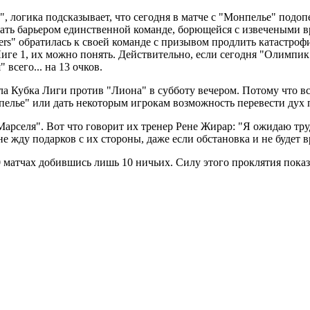
, логика подсказывает, что сегодня в матче с "Монпелье" подоп
стать барьером единственной команде, борющейся с извечеными 
ers" обратилась к своей команде с призывом продлить катастро
ге 1, их можно понять. Действительно, если сегодня "Олимпик"
всего... на 13 очков.
 Кубка Лиги против "Лиона" в субботу вечером. Потому что все
онпелье" или дать некоторым игрокам возможность перевести дух
арселя". Вот что говорит их тренер Рене Жирар: "Я ожидаю тру
не жду подарков с их стороны, даже если обстановка и не будет 
 матчах добившись лишь 10 ничьих. Силу этого проклятия показыв