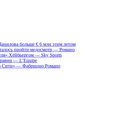
анилова больше € 6 млн этим летом
сталось пройти медосмотр — Романо
ля» Хёйбьергом — Sky Sports
равии — L’Equipe
ер Сити» — Фабрицио Романо