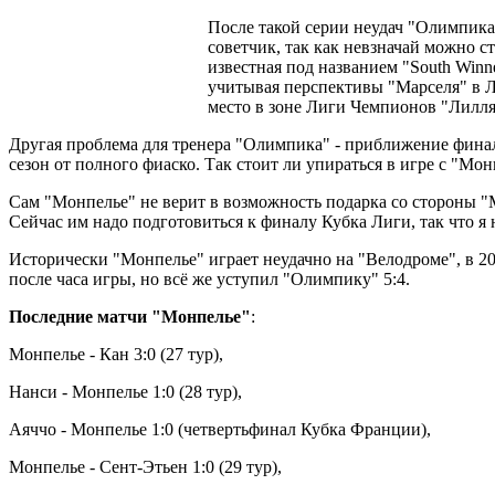
После такой серии неудач "Олимпика"
советчик, так как невзначай можно 
известная под названием "South Winn
учитывая перспективы "Марселя" в Ли
место в зоне Лиги Чемпионов "Лилля" 
Другая проблема для тренера "Олимпика" - приближение финала
сезон от полного фиаско. Так стоит ли упираться в игре с "М
Сам "Монпелье" не верит в возможность подарка со стороны "М
Сейчас им надо подготовиться к финалу Кубка Лиги, так что я 
Исторически "Монпелье" играет неудачно на "Велодроме", в 20
после часа игры, но всё же уступил "Олимпику" 5:4.
Последние матчи "Монпелье"
:
Монпелье - Кан 3:0 (27 тур),
Нанси - Монпелье 1:0 (28 тур),
Аяччо - Монпелье 1:0 (четвертьфинал Кубка Франции),
Монпелье - Сент-Этьен 1:0 (29 тур),