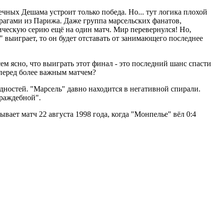
ечных Дешама устроит только победа. Но... тут логика плохой
врагами из Парижа. Даже группа марсельских фанатов,
фическую серию ещё на один матч. Мир перевернулся! Но,
 выиграет, то он будет отставать от занимающего последнее
м ясно, что выиграть этот финал - это последний шанс спасти
 перед более важным матчем?
дностей. "Марсель" давно находится в негативной спирали.
враждебной".
ает матч 22 августа 1998 года, когда "Монпелье" вёл 0:4