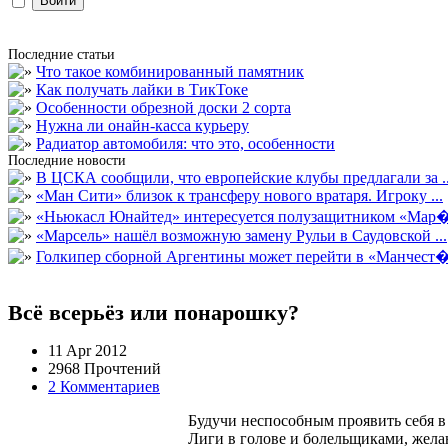
Последние статьи
Что такое комбинированный памятник
Как получать лайки в ТикТоке
Особенности обрезной доски 2 сорта
Нужна ли онайн-касса курьеру
Радиатор автомобиля: что это, особенности
Последние новости
В ЦСКА сообщили, что европейские клубы предлагали за ..
«Ман Сити» близок к трансферу нового вратаря. Игроку ...
«Ньюкасл Юнайтед» интересуется полузащитником «Мар�
«Марсель» нашёл возможную замену Рульи в Саудовской ...
Голкипер сборной Аргентины может перейти в «Манчест�.
Всё всерьёз или понарошку?
11 Apr 2012
2968 Прочтений
2 Комментариев
Будучи неспособным проявить себя в
Лиги в голове и болельщиками, жел