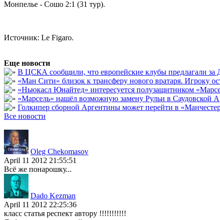
Монпелье - Сошо 2:1 (31 тур).
Источник: Le Figaro.
Еще новости
В ЦСКА сообщили, что европейские клубы предлагали за Д
«Ман Сити» близок к трансферу нового вратаря. Игроку о
«Ньюкасл Юнайтед» интересуется полузащитником «Марсе
«Марсель» нашёл возможную замену Рульи в Саудовской А
Голкипер сборной Аргентины может перейти в «Манчест
Все новости
Oleg Chekomasov
April 11 2012 21:55:51
Всё же понарошку...
Dado Kezman
April 11 2012 22:25:36
класс статья респект автору !!!!!!!!!!!