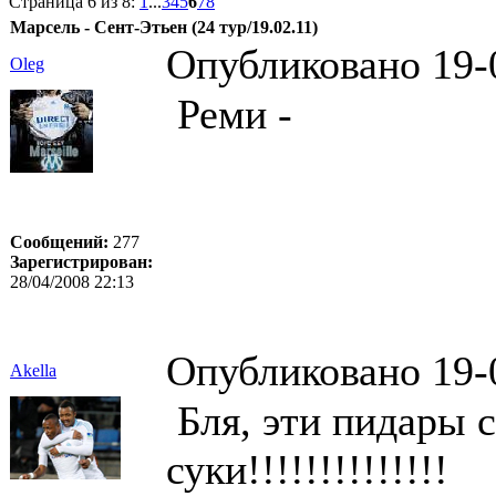
Страница 6 из 8:
1
...
3
4
5
6
7
8
Марсель - Сент-Этьен (24 тур/19.02.11)
Опубликовано 19-
Oleg
Реми -
Сообщений:
277
Зарегистрирован:
28/04/2008 22:13
Опубликовано 19-
Akella
Бля, эти пидары 
суки!!!!!!!!!!!!!!